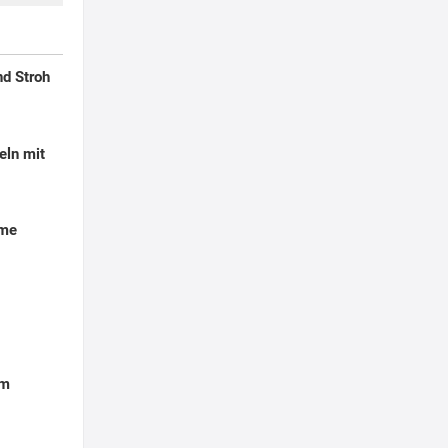
d Stroh
eln mit
eme
em