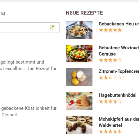
NEUE REZEPTE
TE)
Gebackenes Heu un
Gebratene Wuzinud
Gemüse
h gelingt bestimmt und
t excellent. Das Rezept für
Zitronen-Topfencr
Hagebuttenknödel
 gebackene Köstlichkeit für
n Dessert.
Mohnkipferl aus d
Waldviertel