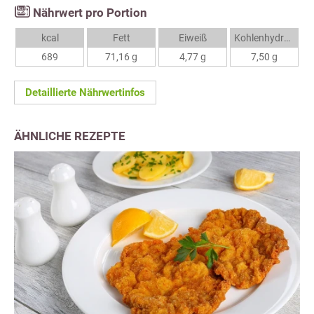
Nährwert pro Portion
kcal
Fett
Eiweiß
Kohlenhydrate
689
71,16 g
4,77 g
7,50 g
Detaillierte Nährwertinfos
ÄHNLICHE REZEPTE