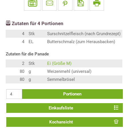
Zutaten für
4
Portionen
4
Stk
Surschnitzelfleisch (nach Grundrezept)
4
EL
Butterschmalz (zum Herausbacken)
Zutaten für die Panade
2
Stk
Ei (Größe M)
80
g
Weizenmehl (universal)
80
g
Semmelbrösel
Portionen
Einkaufsliste
Kochansicht