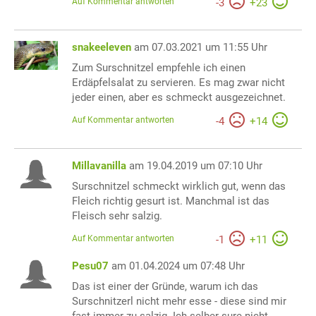
Auf Kommentar antworten
-
3
+
23
snakeeleven
am 07.03.2021 um 11:55 Uhr
Zum Surschnitzel empfehle ich einen
Erdäpfelsalat zu servieren. Es mag zwar nicht
jeder einen, aber es schmeckt ausgezeichnet.
Auf Kommentar antworten
-
4
+
14
Millavanilla
am 19.04.2019 um 07:10 Uhr
Surschnitzel schmeckt wirklich gut, wenn das
Fleich richtig gesurt ist. Manchmal ist das
Fleisch sehr salzig.
Auf Kommentar antworten
-
1
+
11
Pesu07
am 01.04.2024 um 07:48 Uhr
Das ist einer der Gründe, warum ich das
Surschnitzerl nicht mehr esse - diese sind mir
fast immer zu salzig. Ich selber sure nicht,