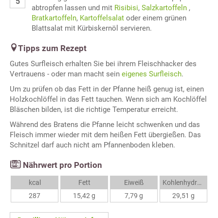
abtropfen lassen und mit
Risibisi
,
Salzkartoffeln
,
Bratkartoffeln
,
Kartoffelsalat
oder einem grünen
Blattsalat mit Kürbiskernöl servieren.
Tipps zum Rezept
Gutes Surfleisch erhalten Sie bei ihrem Fleischhacker des
Vertrauens - oder man macht sein
eigenes Surfleisch
.
Um zu prüfen ob das Fett in der Pfanne heiß genug ist, einen
Holzkochlöffel in das Fett tauchen. Wenn sich am Kochlöffel
Bläschen bilden, ist die richtige Temperatur erreicht.
Während des Bratens die Pfanne leicht schwenken und das
Fleisch immer wieder mit dem heißen Fett übergießen. Das
Schnitzel darf auch nicht am Pfannenboden kleben.
Nährwert pro Portion
kcal
Fett
Eiweiß
Kohlenhydrate
287
15,42 g
7,79 g
29,51 g