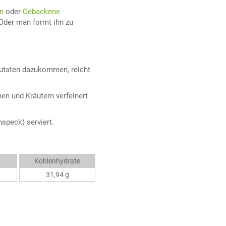
n
oder
Gebackene
 Oder man formt ihn zu
Zutaten dazukommen, reicht
en und Kräutern verfeinert
speck) serviert.
Kohlenhydrate
31,94 g