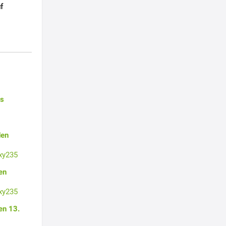
f
es
den
xy235
en
xy235
en 13.