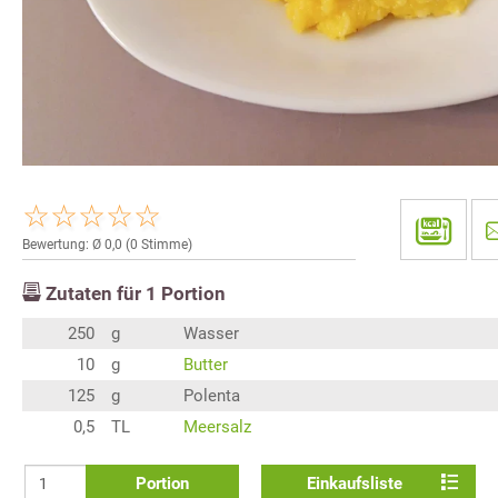
Bewertung: Ø
0,0
(
0
Stimme)
Zutaten für
1
Portion
250
g
Wasser
10
g
Butter
125
g
Polenta
0,5
TL
Meersalz
Portion
Einkaufsliste