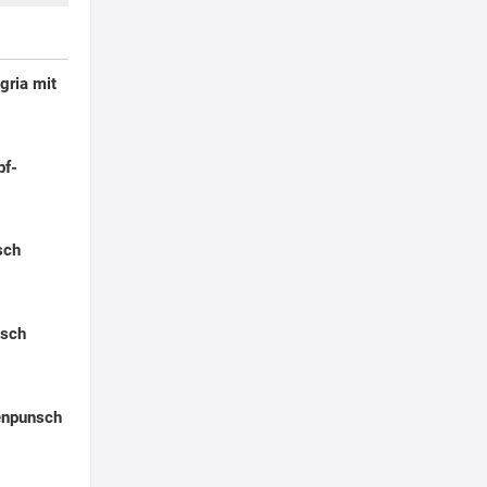
gria mit
pf-
sch
nsch
enpunsch