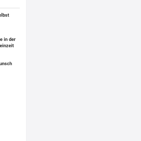
elbst
 in der
einzeit
Punsch