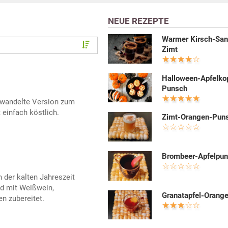
NEUE REZEPTE
Warmer Kirsch-San
Zimt
Halloween-Apfelko
Punsch
ewandelte Version zum
einfach köstlich.
Zimt-Orangen-Pun
Brombeer-Apfelpu
n der kalten Jahreszeit
rd mit Weißwein,
Granatapfel-Orang
n zubereitet.