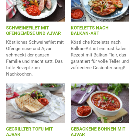
SCHWEINEFILET MIT
KOTELETTS NACH
OFENGEMÜSE UND AJVAR
BALKAN-ART
Köstliches Schweinefilet mit
Köstliche Koteletts nach
Ofengemüse und Ajvar
Balkan-Art ist ein rustikales
schmeckt der ganzen
Rezept mit Balkan-Flair, das
Familie und macht satt. Das
garantiert für volle Teller und
tolle Rezept zum
zufriedene Gesichter sorgt!
Nachkochen.
GEGRILLTER TOFU MIT
GEBACKENE BOHNEN MIT
AJVAR
AJVAR