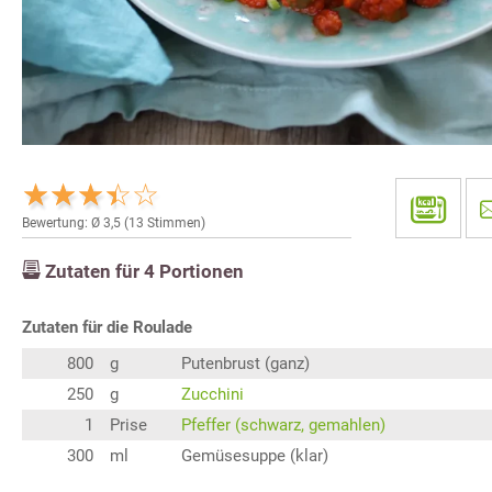
Bewertung: Ø
3,5
(
13
Stimmen)
Zutaten für
4
Portionen
Zutaten für die Roulade
800
g
Putenbrust (ganz)
250
g
Zucchini
1
Prise
Pfeffer (schwarz, gemahlen)
300
ml
Gemüsesuppe (klar)