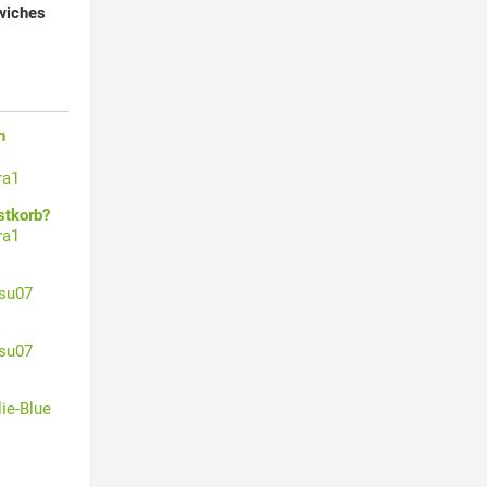
wiches
n
ra1
stkorb?
ra1
su07
su07
lie-Blue