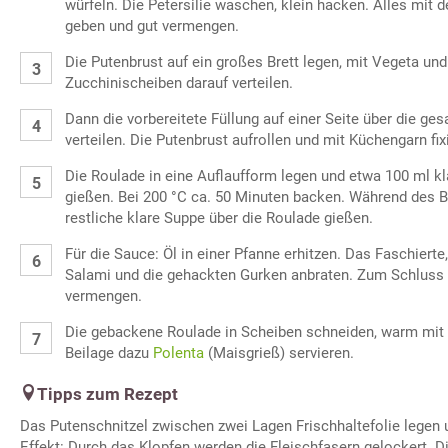
würfeln. Die Petersilie waschen, klein hacken. Alles mit
geben und gut vermengen.
Die Putenbrust auf ein großes Brett legen, mit Vegeta und
Zucchinischeiben darauf verteilen.
Dann die vorbereitete Füllung auf einer Seite über die g
verteilen. Die Putenbrust aufrollen und mit Küchengarn fix
Die Roulade in eine Auflaufform legen und etwa 100 ml 
gießen. Bei 200 °C ca. 50 Minuten backen. Während des B
restliche klare Suppe über die Roulade gießen.
Für die Sauce: Öl in einer Pfanne erhitzen. Das Faschierte
Salami und die gehackten Gurken anbraten. Zum Schluss 
vermengen.
Die gebackene Roulade in Scheiben schneiden, warm mit 
Beilage dazu
Polenta
(Maisgrieß) servieren.
Tipps zum Rezept
Das Putenschnitzel zwischen zwei Lagen Frischhaltefolie legen 
Effekt: Durch das Klopfen werden die Fleischfasern gelockert. D