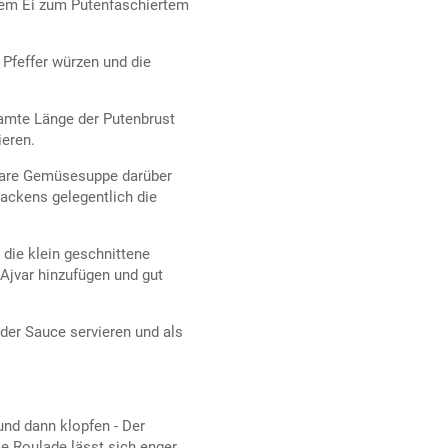
 dem Ei zum Putenfaschiertem
 Pfeffer würzen und die
esamte Länge der Putenbrust
ieren.
klare Gemüsesuppe darüber
ackens gelegentlich die
, die klein geschnittene
Ajvar hinzufügen und gut
der Sauce servieren und als
und dann klopfen - Der
ie Roulade lässt sich enger