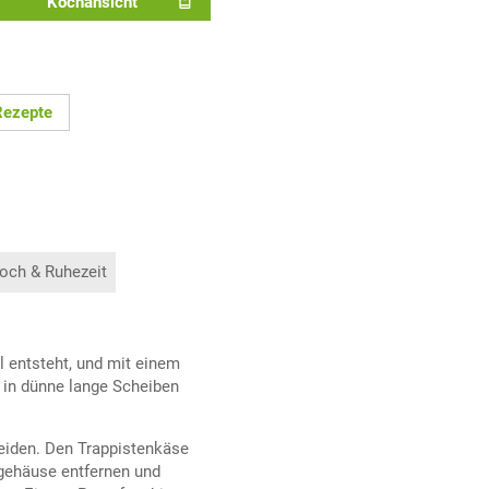
Kochansicht
Rezepte
och & Ruhezeit
l entsteht, und mit einem
h in dünne lange Scheiben
eiden. Den Trappistenkäse
ngehäuse entfernen und