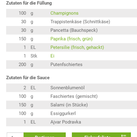
Zutaten für die Füllung
100
g
Champignons
30
g
Trappistenkäse (Schnittkäse)
30
g
Pancetta (Bauchspeck)
150
g
Paprika (frisch, grün)
1
EL
Petersilie (frisch, gehackt)
1
Stk
Ei
200
g
Putenfschiertes
Zutaten für die Sauce
2
EL
Sonnenblumenöl
100
g
Faschiertes (gemischt)
150
g
Salami (in Stücke)
100
g
Essiggurkerl
1
EL
Ajvar Podravka