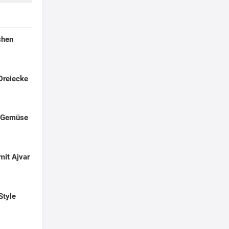
chen
 Dreiecke
t Gemüse
mit Ajvar
Style