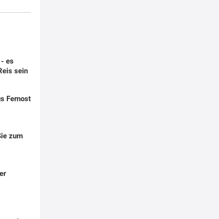
- es
eis sein
us Fernost
Sie zum
er