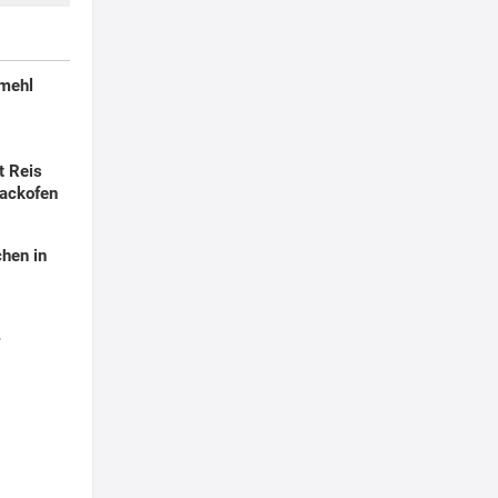
smehl
t Reis
ackofen
hen in
r