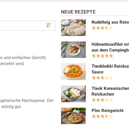
NEUE REZEPTE
Nudelteig aus Rei
Hühnerbrustfilet mi
aus dem Campingb
es und einfaches Gericht,
erzehrt wird.
Tteokbokki Reiskuc
Sauce
Tteok Koreanische
Reiskuchen
vegetarische Nachspeise. Der
würzig gut.
Plov Reisgericht