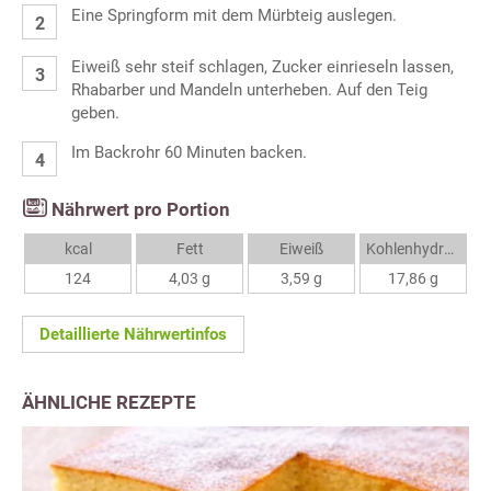
Eine Springform mit dem Mürbteig auslegen.
Eiweiß sehr steif schlagen, Zucker einrieseln lassen,
Rhabarber und Mandeln unterheben. Auf den Teig
geben.
Im Backrohr 60 Minuten backen.
Nährwert pro Portion
kcal
Fett
Eiweiß
Kohlenhydrate
124
4,03 g
3,59 g
17,86 g
Detaillierte Nährwertinfos
ÄHNLICHE REZEPTE