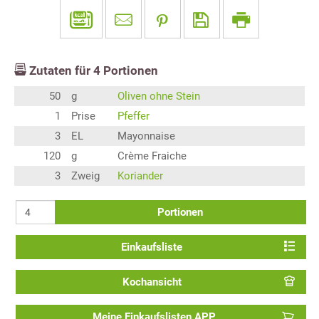
Zutaten für
4
Portionen
50
g
Oliven ohne Stein
1
Prise
Pfeffer
3
EL
Mayonnaise
120
g
Crème Fraiche
3
Zweig
Koriander
Portionen
Einkaufsliste
Kochansicht
Meine Einkaufslisten APP