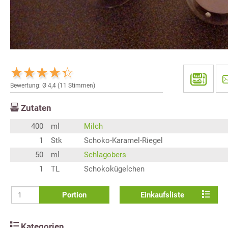
Bewertung: Ø
4,4
(
11
Stimmen)
Zutaten
400
ml
Milch
1
Stk
Schoko-Karamel-Riegel
50
ml
Schlagobers
1
TL
Schokokügelchen
Portion
Einkaufsliste
Kategorien