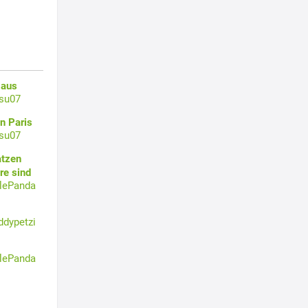
 aus
su07
n Paris
su07
atzen
re sind
tlePanda
ddypetzi
tlePanda