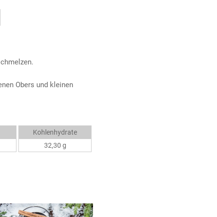
schmelzen.
enen Obers und kleinen
Kohlenhydrate
32,30 g