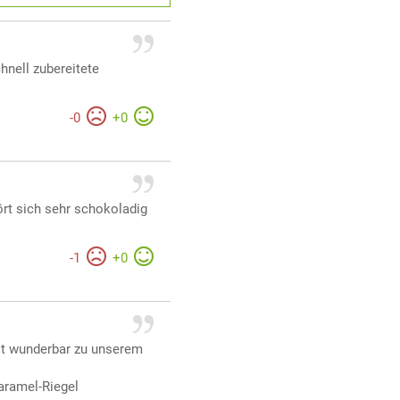
hnell zubereitete
-
0
+
0
ört sich sehr schokoladig
-
1
+
0
st wunderbar zu unserem
aramel-Riegel