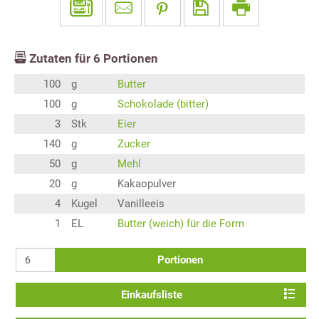
Zutaten für
6
Portionen
100
g
Butter
100
g
Schokolade (bitter)
3
Stk
Eier
140
g
Zucker
50
g
Mehl
20
g
Kakaopulver
4
Kugel
Vanilleeis
1
EL
Butter (weich) für die Form
Portionen
Einkaufsliste