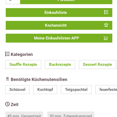
Einkaufsliste
Kochansicht
Meine Einkaufslisten APP
Kategorien
Souffle Rezepte
Backrezepte
Dessert Rezepte
Benötigte Küchenutensilien
Schüssel
Kochtopf
Teigspachtel
feuerfest
Zeit
45 min. Gesamtzeit
20 min. Zubereitungszeit