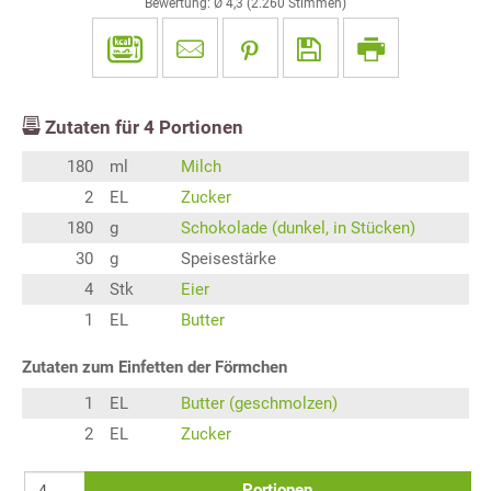
Bewertung: Ø
4,3
(
2.260
Stimmen)
Zutaten für
4
Portionen
180
ml
Milch
2
EL
Zucker
180
g
Schokolade (dunkel, in Stücken)
30
g
Speisestärke
4
Stk
Eier
1
EL
Butter
Zutaten zum Einfetten der Förmchen
1
EL
Butter (geschmolzen)
2
EL
Zucker
Portionen