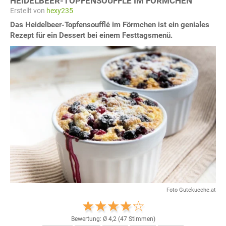
HEIDELBEER-TOPFENSOUFFLÉ IM FÖRMCHEN
Erstellt von
hexy235
Das Heidelbeer-Topfensoufflé im Förmchen ist ein geniales
Rezept für ein Dessert bei einem Festtagsmenü.
Foto Gutekueche.at
Bewertung: Ø
4,2
(
47
Stimmen)