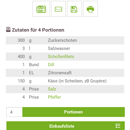
Zutaten für
4
Portionen
300
g
Zuckerschoten
3
l
Salzwasser
400
g
Schollenfilets
1
Bund
Dill
1
EL
Zitronensaft
150
g
Käse (in Scheiben, zB Gruyère)
4
Prise
Salz
4
Prise
Pfeffer
Portionen
Einkaufsliste