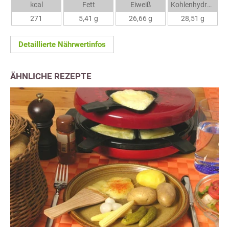
kcal
Fett
Eiweiß
Kohlenhydrate
271
5,41 g
26,66 g
28,51 g
Detaillierte Nährwertinfos
ÄHNLICHE REZEPTE