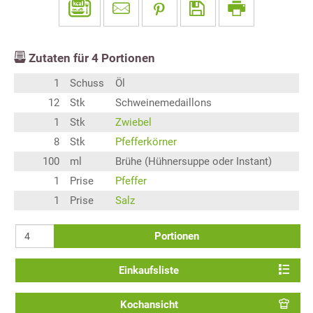
Zutaten für
4
Portionen
1
Schuss
Öl
12
Stk
Schweinemedaillons
1
Stk
Zwiebel
8
Stk
Pfefferkörner
100
ml
Brühe (Hühnersuppe oder Instant)
1
Prise
Pfeffer
1
Prise
Salz
Portionen
Einkaufsliste
Kochansicht