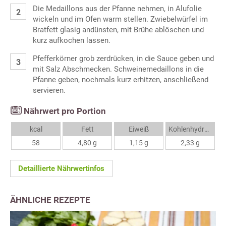
Die Medaillons aus der Pfanne nehmen, in Alufolie
wickeln und im Ofen warm stellen. Zwiebelwürfel im
Bratfett glasig andünsten, mit Brühe ablöschen und
kurz aufkochen lassen.
Pfefferkörner grob zerdrücken, in die Sauce geben und
mit Salz Abschmecken. Schweinemedaillons in die
Pfanne geben, nochmals kurz erhitzen, anschließend
servieren.
Nährwert pro Portion
kcal
Fett
Eiweiß
Kohlenhydrate
58
4,80 g
1,15 g
2,33 g
Detaillierte Nährwertinfos
ÄHNLICHE REZEPTE