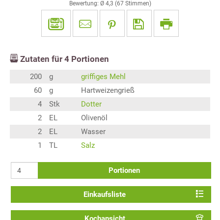
Bewertung: Ø
4,3
(
67
Stimmen)
Zutaten für
4
Portionen
200
g
griffiges Mehl
60
g
Hartweizengrieß
4
Stk
Dotter
2
EL
Olivenöl
2
EL
Wasser
1
TL
Salz
Portionen
Einkaufsliste
Kochansicht