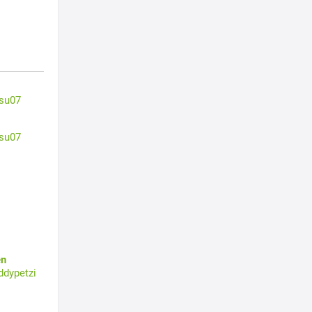
su07
su07
en
ddypetzi