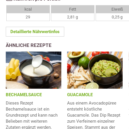
kcal
Fett
Eiweiß
29
2,81 g
0,25 g
Detaillierte Nährwertinfos
ÄHNLICHE REZEPTE
BECHAMELSAUCE
GUACAMOLE
Dieses Rezept
Aus einem Avocadopüree
Bechamelsauce ist ein
entsteht köstliche
Grundrezept und kann nach
Guacamole. Das Dip Rezept
Belieben mit weiteren
zum Verfeinern einzelner
Zutaten ergänzt werden.
Speisen. Stammt aus der