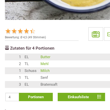
Bewertung: Ø
4,5
(
49
Stimmen)
Zutaten für
4
Portionen
1
EL
Butter
2
TL
Mehl
1
Schuss
Milch
1
TL
Senf
3
EL
Bratensaft
Portionen
Einkaufsliste