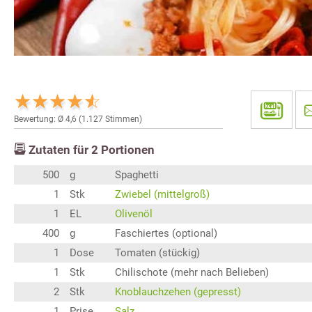
Bewertung: Ø
4,6
(
1.127
Stimmen)
Zutaten für
2
Portionen
500
g
Spaghetti
1
Stk
Zwiebel (mittelgroß)
1
EL
Olivenöl
400
g
Faschiertes (optional)
1
Dose
Tomaten (stückig)
1
Stk
Chilischote (mehr nach Belieben)
2
Stk
Knoblauchzehen (gepresst)
1
Prise
Salz