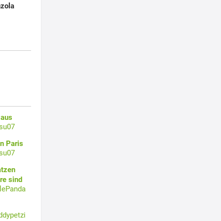
nzola
 aus
su07
n Paris
su07
atzen
re sind
tlePanda
ddypetzi