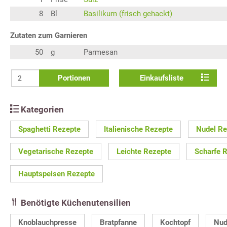
8
Bl
Basilikum (frisch gehackt)
Zutaten zum Garnieren
50
g
Parmesan
Portionen
Einkaufsliste
Kategorien
Spaghetti Rezepte
Italienische Rezepte
Nudel Re
Vegetarische Rezepte
Leichte Rezepte
Scharfe 
Hauptspeisen Rezepte
Benötigte Küchenutensilien
Knoblauchpresse
Bratpfanne
Kochtopf
Nud