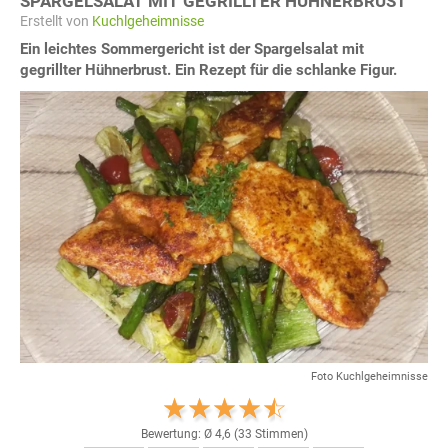
SPARGELSALAT MIT GEGRILLTER HÜHNERBRUST
Erstellt von
Kuchlgeheimnisse
Ein leichtes Sommergericht ist der Spargelsalat mit
gegrillter Hühnerbrust. Ein Rezept für die schlanke Figur.
Foto Kuchlgeheimnisse
Bewertung: Ø
4,6
(
33
Stimmen)