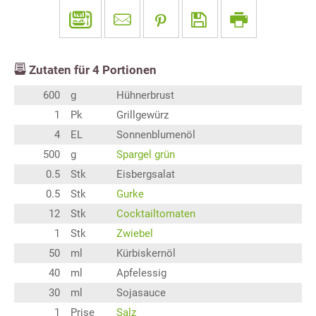
Zutaten für
4
Portionen
600
g
Hühnerbrust
1
Pk
Grillgewürz
4
EL
Sonnenblumenöl
500
g
Spargel grün
0.5
Stk
Eisbergsalat
0.5
Stk
Gurke
12
Stk
Cocktailtomaten
1
Stk
Zwiebel
50
ml
Kürbiskernöl
40
ml
Apfelessig
30
ml
Sojasauce
1
Prise
Salz