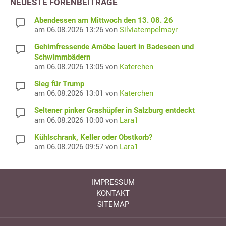
NEUESTE FORENBEITRÄGE
Abendessen am Mittwoch den 13. 08. 26
am 06.08.2026 13:26 von
Silviatempelmayr
Gehirnfressende Amöbe lauert in Badeseen und
Schwimmbädern
am 06.08.2026 13:05 von
Katerchen
Sieg für Trump
am 06.08.2026 13:01 von
Katerchen
Seltener pinker Grashüpfer in Salzburg entdeckt
am 06.08.2026 10:00 von
Lara1
Kühlschrank, Keller oder Obstkorb?
am 06.08.2026 09:57 von
Lara1
IMPRESSUM
KONTAKT
SITEMAP