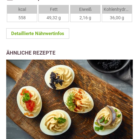
kcal
Fett
Eiweiß
Kohlenhydrate
558
49,32 g
2,16 g
36,00 g
Detaillierte Nährwertinfos
ÄHNLICHE REZEPTE