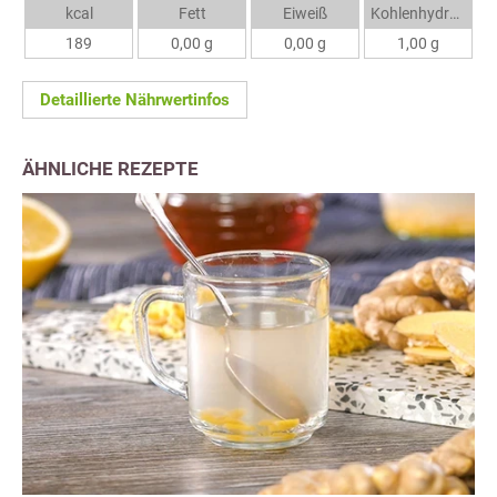
kcal
Fett
Eiweiß
Kohlenhydrate
189
0,00 g
0,00 g
1,00 g
Detaillierte Nährwertinfos
ÄHNLICHE REZEPTE