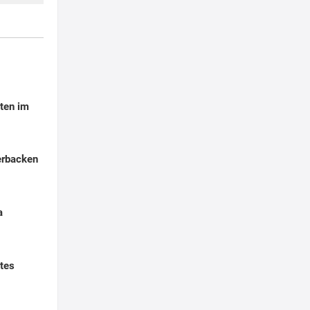
ten im
erbacken
a
tes