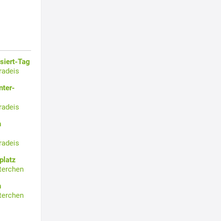
siert-Tag
radeis
nter-
radeis
n
radeis
platz
terchen
n
terchen