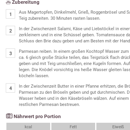
Zubereitung
Aus Magertopfen, Dinkelmehl, Grieß, Roggenbrösel und S
Teig zubereiten. 30 Minuten rasten lassen.
In der Zwischenzeit Salami, Käse und Liebstöckel in ein
zerkleinern und in eine Schüssel geben. Tomatensauce d
Schluss den Brie dazu geben und am Besten mit der Hand 
Parmesan reiben. In einem großen Kochtopf Wasser zum 
ca. 6 gleich große Stücke teilen, das Teigstück flach drüc
geben und mit Teig umschließen, eine Kugeln formen. Auf
legen. Die Knödel vorsichtig ins heiße Wasser gleiten la
köcheln lassen.
In der Zwischenzeit Butter in einer Pfanne erhitzen, die Br
Parmesan zu den Bröseln geben und gut durchmischen. Di
Wasser heben und in den Käsebröseln wälzen. Auf einem T
restlichen Parmesan bestreuen.
Nährwert pro Portion
kcal
Fett
Eiweiß