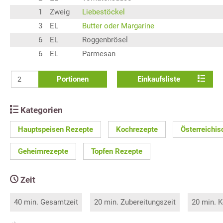
1
Zweig
Liebestöckel
3
EL
Butter oder Margarine
6
EL
Roggenbrösel
6
EL
Parmesan
Portionen
Einkaufsliste
Kategorien
Hauptspeisen Rezepte
Kochrezepte
Österreichi
Geheimrezepte
Topfen Rezepte
Zeit
40 min. Gesamtzeit
20 min. Zubereitungszeit
20 min. K