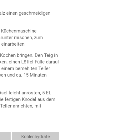
alz einen geschmeidigen
er Küchenmaschine
arunter mischen, zum
einarbeiten.
Kochen bringen. Den Teig in
ken, einen Löffel Fülle darauf
 einem bemehlten Teller
ssen und ca. 15 Minuten
ösel leicht anrösten, 5 EL
e fertigen Knödel aus dem
eller anrichten, mit
Kohlenhydrate