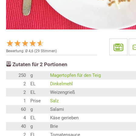
Bewertung: Ø
4,6
(
29
Stimmen)
Zutaten für
2
Portionen
250
g
Magertopfen für den Teig
2
EL
Dinkelmehl
2
EL
Weizengrieß
1
Prise
Salz
60
g
Salami
4
EL
Käse gerieben
40
g
Brie
2
EL
Tomatensauce