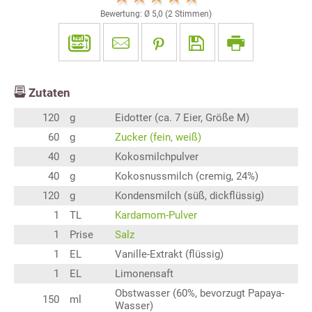
Bewertung: Ø
5,0
(
2
Stimmen)
Zutaten
120
g
Eidotter (ca. 7 Eier, Größe M)
60
g
Zucker (fein, weiß)
40
g
Kokosmilchpulver
40
g
Kokosnussmilch (cremig, 24%)
120
g
Kondensmilch (süß, dickflüssig)
1
TL
Kardamom-Pulver
1
Prise
Salz
1
EL
Vanille-Extrakt (flüssig)
1
EL
Limonensaft
Obstwasser (60%, bevorzugt Papaya-
150
ml
Wasser)