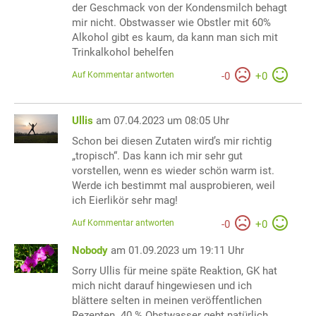
der Geschmack von der Kondensmilch behagt
mir nicht. Obstwasser wie Obstler mit 60%
Alkohol gibt es kaum, da kann man sich mit
Trinkalkohol behelfen
Auf Kommentar antworten
-
0
+
0
Ullis
am 07.04.2023 um 08:05 Uhr
Schon bei diesen Zutaten wird’s mir richtig
„tropisch“. Das kann ich mir sehr gut
vorstellen, wenn es wieder schön warm ist.
Werde ich bestimmt mal ausprobieren, weil
ich Eierlikör sehr mag!
Auf Kommentar antworten
-
0
+
0
Nobody
am 01.09.2023 um 19:11 Uhr
Sorry Ullis für meine späte Reaktion, GK hat
mich nicht darauf hingewiesen und ich
blättere selten in meinen veröffentlichen
Rezepten. 40 % Obstwasser geht natürlich