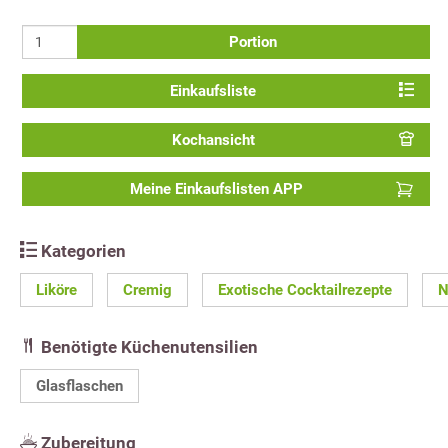
Portion
Einkaufsliste
Kochansicht
Meine Einkaufslisten APP
Kategorien
Liköre
Cremig
Exotische Cocktailrezepte
N
Benötigte Küchenutensilien
Glasflaschen
Zubereitung