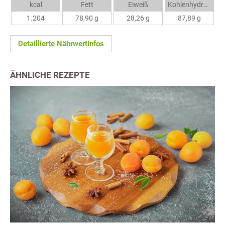
kcal
Fett
Eiweiß
Kohlenhydrate
1.204
78,90 g
28,26 g
87,89 g
Detaillierte Nährwertinfos
ÄHNLICHE REZEPTE