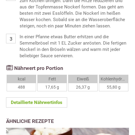
zum Kochen bringen. Dann die Hitze reduzieren und
aus der Topfenmasse Nockerl formen. Das geht am
besten mit zwei Esslöffeln. Die Nockerl im heißen
Wasser kochen. Sobald sie an die Wasseroberfläche
steigen, noch ein paar Minuten ziehen lassen.
In einer Pfanne etwas Butter erhitzen und die
Semmelbrösel mit 1 EL Zucker anrösten. Die fertigen
Nockerl in den Bröseln wälzen und warm mit jeder
beliebiger Sauce servieren.
Nährwert pro Portion
kcal
Fett
Eiweiß
Kohlenhydrate
488
17,65 g
26,37 g
55,80 g
Detaillierte Nährwertinfos
ÄHNLICHE REZEPTE