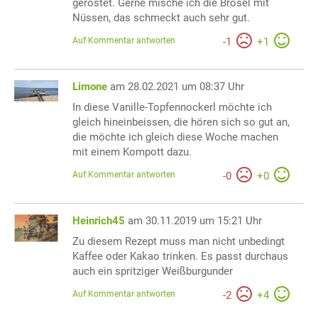
geröstet. Gerne mische ich die Brösel mit
Nüssen, das schmeckt auch sehr gut.
Auf Kommentar antworten
-
1
+
1
Limone
am 28.02.2021 um 08:37 Uhr
In diese Vanille-Topfennockerl möchte ich
gleich hineinbeissen, die hören sich so gut an,
die möchte ich gleich diese Woche machen
mit einem Kompott dazu.
Auf Kommentar antworten
-
0
+
0
Heinrich45
am 30.11.2019 um 15:21 Uhr
Zu diesem Rezept muss man nicht unbedingt
Kaffee oder Kakao trinken. Es passt durchaus
auch ein spritziger Weißburgunder
Auf Kommentar antworten
-
2
+
4