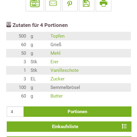
Zutaten für
4
Portionen
500
g
Topfen
60
g
Grieß
50
g
Mehl
3
Stk
Eier
1
Stk
Vanilleschote
3
EL
Zucker
100
g
Semmelbrösel
60
g
Butter
Portionen
Einkaufsliste