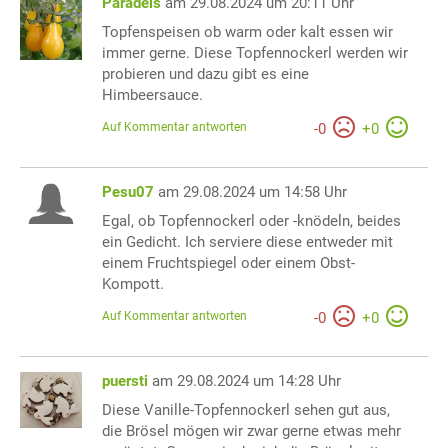
Paradeis
am 29.08.2024 um 20:11 Uhr
Topfenspeisen ob warm oder kalt essen wir
immer gerne. Diese Topfennockerl werden wir
probieren und dazu gibt es eine
Himbeersauce.
Auf Kommentar antworten
-
0
+
0
Pesu07
am 29.08.2024 um 14:58 Uhr
Egal, ob Topfennockerl oder -knödeln, beides
ein Gedicht. Ich serviere diese entweder mit
einem Fruchtspiegel oder einem Obst-
Kompott.
Auf Kommentar antworten
-
0
+
0
puersti
am 29.08.2024 um 14:28 Uhr
Diese Vanille-Topfennockerl sehen gut aus,
die Brösel mögen wir zwar gerne etwas mehr