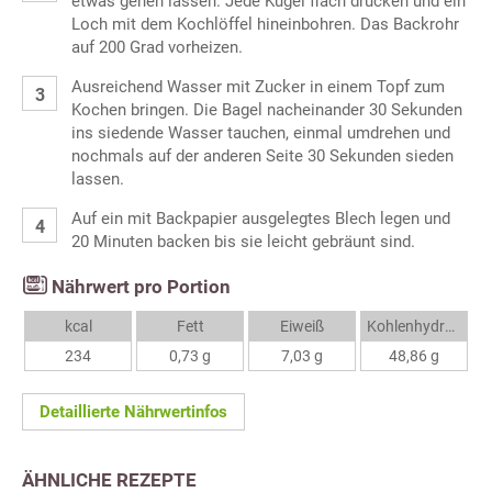
etwas gehen lassen. Jede Kugel flach drücken und ein
Loch mit dem Kochlöffel hineinbohren. Das Backrohr
auf 200 Grad vorheizen.
Ausreichend Wasser mit Zucker in einem Topf zum
Kochen bringen. Die Bagel nacheinander 30 Sekunden
ins siedende Wasser tauchen, einmal umdrehen und
nochmals auf der anderen Seite 30 Sekunden sieden
lassen.
Auf ein mit Backpapier ausgelegtes Blech legen und
20 Minuten backen bis sie leicht gebräunt sind.
Nährwert pro Portion
kcal
Fett
Eiweiß
Kohlenhydrate
234
0,73 g
7,03 g
48,86 g
Detaillierte Nährwertinfos
ÄHNLICHE REZEPTE