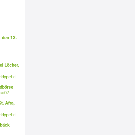
 den 13.
i Löcher,
ddypetzi
ldbörse
su07
t. Afra,
ddypetzi
ebäck