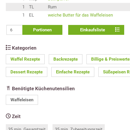
1
TL
Rum
1
EL
weiche Butter für das Waffeleisen
Portionen
Einkaufsliste
Kategorien
Waffel Rezepte
Backrezepte
Billige & Preiswert
Dessert Rezepte
Einfache Rezepte
Süßspeisen R
Benötigte Küchenutensilien
Waffeleisen
Zeit
35 min. Gesamtzeit
35 min. Zubereitungszeit