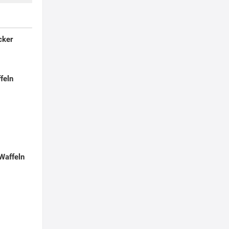
cker
feln
Waffeln