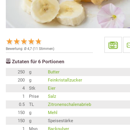
Bewertung: Ø
4,7
(
11
Stimmen)
Zutaten für
6
Portionen
250
g
Butter
200
g
Feinkristallzucker
4
Stk
Eier
1
Prise
Salz
0.5
TL
Zitronenschalenabrieb
150
g
Mehl
150
g
Speisestärke
1
Msp
Backpulver