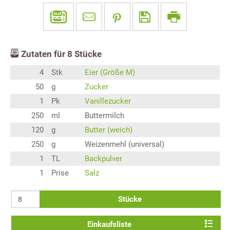
Zutaten für
8
Stücke
4
Stk
Eier (Größe M)
50
g
Zucker
1
Pk
Vanillezucker
250
ml
Buttermilch
120
g
Butter (weich)
250
g
Weizenmehl (universal)
1
TL
Backpulver
1
Prise
Salz
Stücke
Einkaufsliste