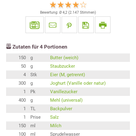
Bewertung: Ø
4,2
(
2.147
Stimmen)
Zutaten für
4
Portionen
150
g
Butter (weich)
50
g
Staubzucker
4
Stk
Eier (M, getrennt)
300
g
Joghurt (Vanille oder natur)
1
Pk
Vanillezucker
400
g
Mehl (universal)
1
TL
Backpulver
1
Prise
Salz
150
ml
Milch
100
ml
Sprudelwasser