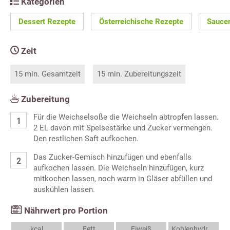
Kategorien
Dessert Rezepte
Österreichische Rezepte
Sauce
Zeit
15 min. Gesamtzeit
15 min. Zubereitungszeit
Zubereitung
Für die Weichselsoße die Weichseln abtropfen lassen.
2 EL davon mit Speisestärke und Zucker vermengen.
Den restlichen Saft aufkochen.
Das Zucker-Gemisch hinzufügen und ebenfalls
aufkochen lassen. Die Weichseln hinzufügen, kurz
mitkochen lassen, noch warm in Gläser abfüllen und
auskühlen lassen.
Nährwert pro Portion
kcal
Fett
Eiweiß
Kohlenhydrate