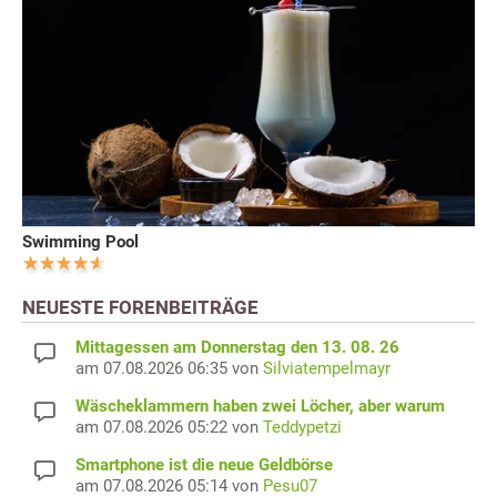
Swimming Pool
NEUESTE FORENBEITRÄGE
Mittagessen am Donnerstag den 13. 08. 26
am 07.08.2026 06:35 von
Silviatempelmayr
Wäscheklammern haben zwei Löcher, aber warum
am 07.08.2026 05:22 von
Teddypetzi
Smartphone ist die neue Geldbörse
am 07.08.2026 05:14 von
Pesu07