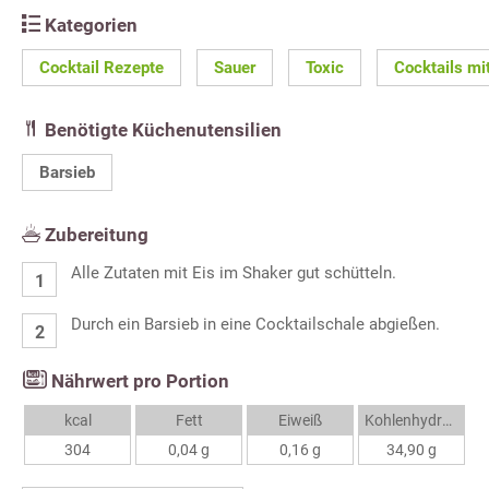
Kategorien
Cocktail Rezepte
Sauer
Toxic
Cocktails mi
Benötigte Küchenutensilien
Barsieb
Zubereitung
Alle Zutaten mit Eis im Shaker gut schütteln.
Durch ein Barsieb in eine Cocktailschale abgießen.
Nährwert pro Portion
kcal
Fett
Eiweiß
Kohlenhydrate
304
0,04 g
0,16 g
34,90 g