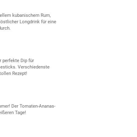
hellem kubanischem Rum,
östlicher Longdrink für eine
durch.
 perfekte Dip für
esticks. Verschiedenste
tollen Rezept!
mmer! Der Tomaten-Ananas-
heißeren Tage!