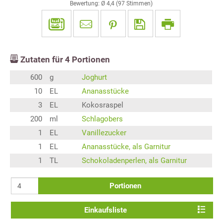
Bewertung: Ø
4,4
(
97
Stimmen)
Zutaten für
4
Portionen
600
g
Joghurt
10
EL
Ananasstücke
3
EL
Kokosraspel
200
ml
Schlagobers
1
EL
Vanillezucker
1
EL
Ananasstücke, als Garnitur
1
TL
Schokoladenperlen, als Garnitur
Portionen
Einkaufsliste