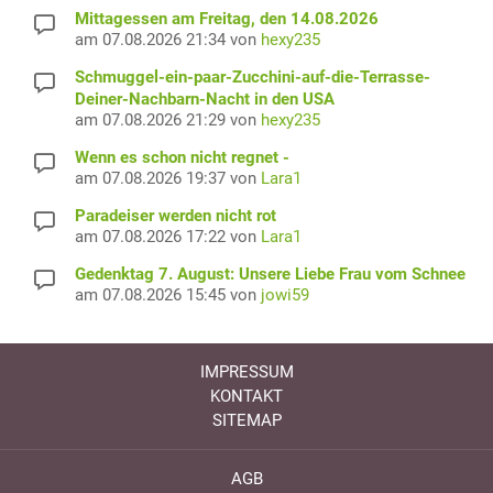
Mittagessen am Freitag, den 14.08.2026
am 07.08.2026 21:34 von
hexy235
Schmuggel-ein-paar-Zucchini-auf-die-Terrasse-
Deiner-Nachbarn-Nacht in den USA
am 07.08.2026 21:29 von
hexy235
Wenn es schon nicht regnet -
am 07.08.2026 19:37 von
Lara1
Paradeiser werden nicht rot
am 07.08.2026 17:22 von
Lara1
Gedenktag 7. August: Unsere Liebe Frau vom Schnee
am 07.08.2026 15:45 von
jowi59
IMPRESSUM
KONTAKT
SITEMAP
AGB