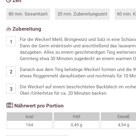
Zeit
80 min. Gesamtzeit
20 min. Zubereitungszeit
60 min. K
Zubereitung
Für die Weckerl Mehl, Brotgewürz und Salz in eine Schüs
Dann die Germ einbröseln und anschließend das lauwar
dazugeben. Alles zu einem geschmeidigen Teig weitervera
Germteig etwa 30 Minuten zugedeckt an einem warmen Or
Danach aus dem Teig beliebige Weckerl formen und die We
etwas Roggenmehl daraufsieben und nochmals für 10 Min
Die Weckerl auf einem beschichteten Backblech im vorhe
Ober-/Unterhitze für ca. 20 Minuten backen.
Nährwert pro Portion
kcal
Fett
Eiweiß
164
0,49 g
4,94 g