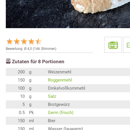
Bewertung: Ø
4,5
(
146
Stimmen)
Zutaten für
8
Portionen
200
g
Weizenmehl
150
g
Roggenmehl
100
g
Dinkelvollkornmehl
10
g
Salz
5
g
Brotgewürz
0.5
Pk
Germ (frisch)
150
ml
Bier
150
ml
Wasser (lauwarm)