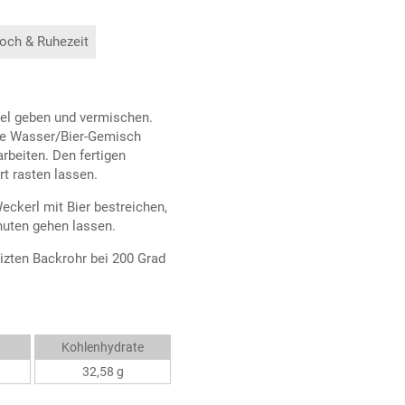
och & Ruhezeit
sel geben und vermischen.
me Wasser/Bier-Gemisch
rbeiten. Den fertigen
t rasten lassen.
ckerl mit Bier bestreichen,
uten gehen lassen.
izten Backrohr bei 200 Grad
Kohlenhydrate
32,58 g