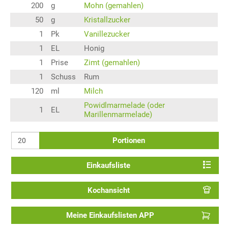
200
g
Mohn (gemahlen)
50
g
Kristallzucker
1
Pk
Vanillezucker
1
EL
Honig
1
Prise
Zimt (gemahlen)
1
Schuss
Rum
120
ml
Milch
Powidlmarmelade (oder
1
EL
Marillenmarmelade)
Portionen
Einkaufsliste
Kochansicht
Meine Einkaufslisten APP