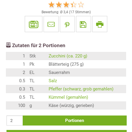
Bewertung: Ø
3,4
(
17
Stimmen)
Zutaten für
2
Portionen
1
Stk
Zucchini (ca. 220 g)
1
Pk
Blätterteig (275 g)
2
EL
Sauerrahm
0.5
TL
Salz
0.3
TL
Pfeffer (schwarz, grob gemahlen)
0.5
TL
Kümmel (gemahlen)
100
g
Käse (würzig, gerieben)
Portionen