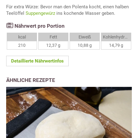
Für extra Würze: Bevor man den Polenta kocht, einen halben
Teelöffel
Suppengewürz
ins kochende Wasser geben.
Nährwert pro Portion
kcal
Fett
Eiweiß
Kohlenhydrate
210
12,37 g
10,88 g
14,79 g
Detaillierte Nährwertinfos
ÄHNLICHE REZEPTE