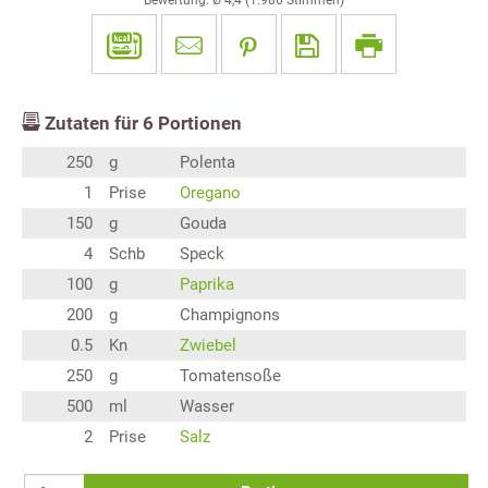
Bewertung: Ø
4,4
(
1.986
Stimmen)
Zutaten für
6
Portionen
250
g
Polenta
1
Prise
Oregano
150
g
Gouda
4
Schb
Speck
100
g
Paprika
200
g
Champignons
0.5
Kn
Zwiebel
250
g
Tomatensoße
500
ml
Wasser
2
Prise
Salz