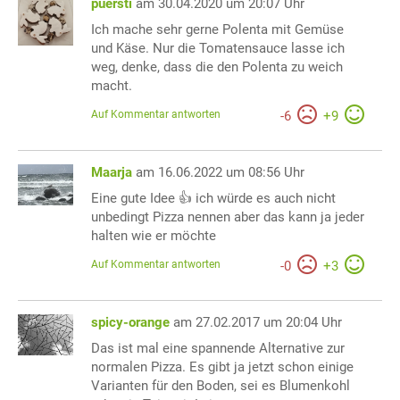
puersti
am 30.04.2020 um 20:07 Uhr
Ich mache sehr gerne Polenta mit Gemüse
und Käse. Nur die Tomatensauce lasse ich
weg, denke, dass die den Polenta zu weich
macht.
Auf Kommentar antworten
-
6
+
9
Maarja
am 16.06.2022 um 08:56 Uhr
Eine gute Idee 👍 ich würde es auch nicht
unbedingt Pizza nennen aber das kann ja jeder
halten wie er möchte
Auf Kommentar antworten
-
0
+
3
spicy-orange
am 27.02.2017 um 20:04 Uhr
Das ist mal eine spannende Alternative zur
normalen Pizza. Es gibt ja jetzt schon einige
Varianten für den Boden, sei es Blumenkohl