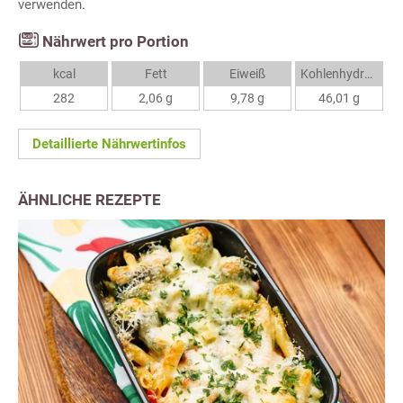
verwenden.
Nährwert pro Portion
kcal
Fett
Eiweiß
Kohlenhydrate
282
2,06 g
9,78 g
46,01 g
Detaillierte Nährwertinfos
ÄHNLICHE REZEPTE