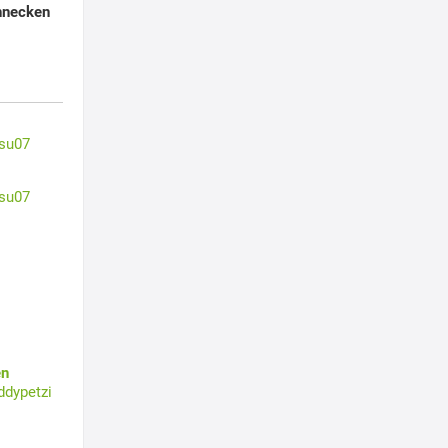
hnecken
su07
su07
en
ddypetzi