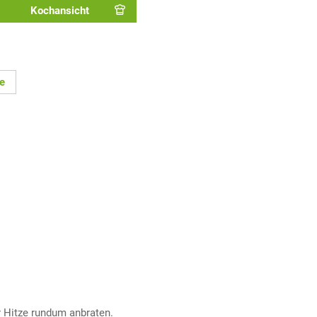
Kochansicht
e
r Hitze rundum anbraten.