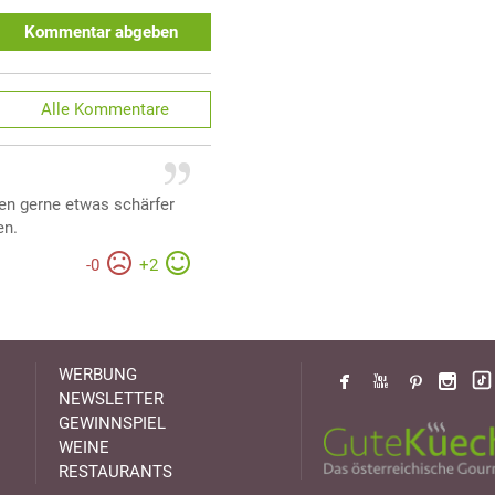
Kommentar abgeben
Alle
Kommentare
en gerne etwas schärfer
en.
-
0
+
2
WERBUNG
NEWSLETTER
GEWINNSPIEL
WEINE
RESTAURANTS