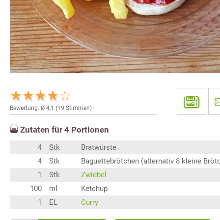
Bewertung: Ø
4,1
(
19
Stimmen)
Zutaten für
4
Portionen
4
Stk
Bratwürste
4
Stk
Baguettebrötchen (alternativ 8 kleine Bröt
1
Stk
Zwiebel
100
ml
Ketchup
1
EL
Curry