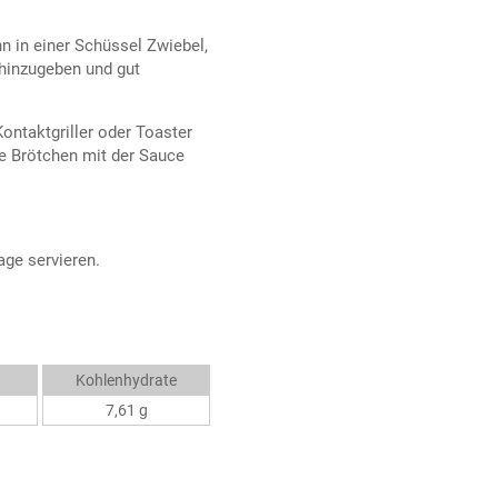
 in einer Schüssel Zwiebel,
hinzugeben und gut
ontaktgriller oder Toaster
ie Brötchen mit der Sauce
age servieren.
Kohlenhydrate
7,61 g