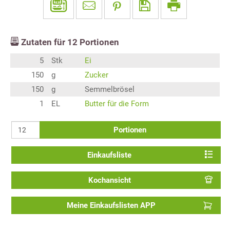
Zutaten für
12
Portionen
5
Stk
Ei
150
g
Zucker
150
g
Semmelbrösel
1
EL
Butter für die Form
Portionen
Einkaufsliste
Kochansicht
Meine Einkaufslisten APP