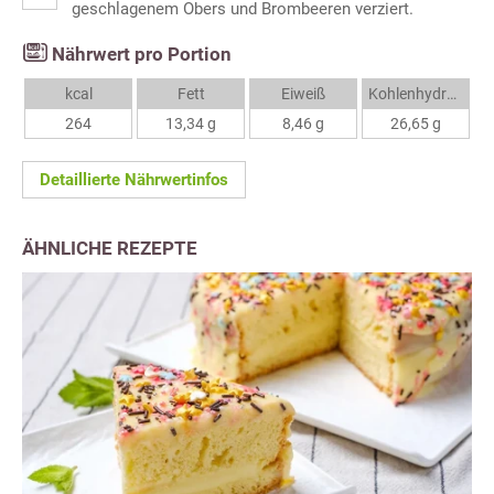
geschlagenem Obers und Brombeeren verziert.
Nährwert pro Portion
kcal
Fett
Eiweiß
Kohlenhydrate
264
13,34 g
8,46 g
26,65 g
Detaillierte Nährwertinfos
ÄHNLICHE REZEPTE