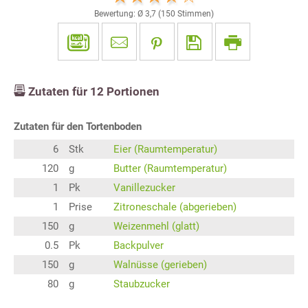
Bewertung: Ø
3,7
(
150
Stimmen)
Zutaten für
12
Portionen
Zutaten für den Tortenboden
6
Stk
Eier (Raumtemperatur)
120
g
Butter (Raumtemperatur)
1
Pk
Vanillezucker
1
Prise
Zitroneschale (abgerieben)
150
g
Weizenmehl (glatt)
0.5
Pk
Backpulver
150
g
Walnüsse (gerieben)
80
g
Staubzucker