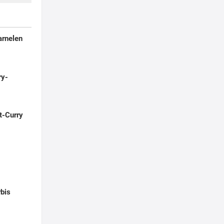
arnelen
ry-
t-Curry
rbis