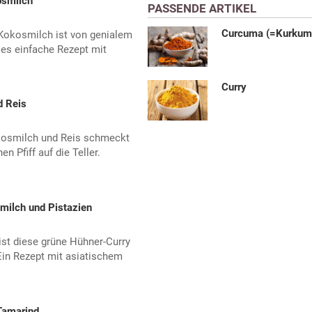
osmilch
PASSENDE ARTIKEL
Curcuma (=Kurkum
Kokosmilch ist von genialem
es einfache Rezept mit
Curry
d Reis
kosmilch und Reis schmeckt
n Pfiff auf die Teller.
milch und Pistazien
ist diese grüne Hühner-Curry
Ein Rezept mit asiatischem
Tamarind