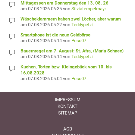
Mittagessen am Donnerstag den 13. 08. 26
am 07.08.2026 06:35 von
Silviatempelmayr
Wäscheklammern haben zwei Löcher, aber warum
am 07.08.2026 05:22 von
Teddypetzi
Smartphone ist die neue Geldbörse
am 07.08.2026 05:14 von
Pesu07
Bauernregel am 7. August: St. Afra, (Maria Schnee)
am 07.08.2026 05:14 von
Teddypetzi
Kuchen, Torten bzw. Kleingebäck vom 10. bis
16.08.2028
am 07.08.2026 05:04 von
Pesu07
IMPRESSUM
KONTAKT
SITEMAP
AGB