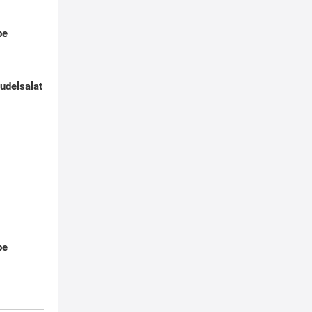
pe
udelsalat
pe