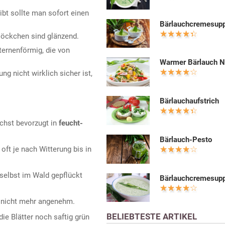
ibt sollte man sofort einen
Bärlauchcremesup
glöckchen sind glänzend.
ternenförmig, die von
Warmer Bärlauch N
 nicht wirklich sicher ist,
Bärlauchaufstrich
ächst bevorzugt in
feucht-
Bärlauch-Pesto
oft je nach Witterung bis in
selbst im Wald gepflückt
Bärlauchcremesup
r nicht mehr angenehm.
BELIEBTESTE ARTIKEL
e Blätter noch saftig grün