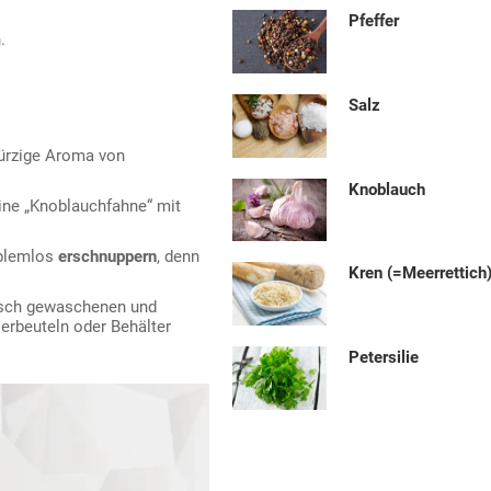
Pfeffer
.
Salz
würzige Aroma von
Knoblauch
eine „Knoblauchfahne“ mit
blemlos
erschnuppern
, denn
Kren (=Meerrettich
risch gewaschenen und
ierbeuteln oder Behälter
Petersilie