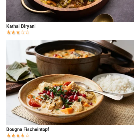
Kathal Biryani
Bougna Fischeintopf