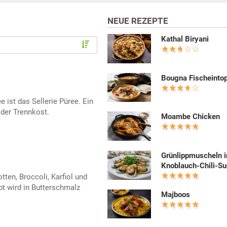
NEUE REZEPTE
Kathal Biryani
Bougna Fischeinto
e ist das Sellerie Püree. Ein
 der Trennkost.
Moambe Chicken
Grünlippmuscheln i
Knoblauch-Chili-S
ten, Broccoli, Karfiol und
t wird in Butterschmalz
Majboos