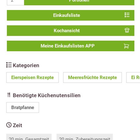
Portionen
Einkaufsliste
Kochansicht
Meine Einkaufslisten APP
Kategorien
Eierspeisen Rezepte
Meeresfrüchte Rezepte
Ei 
Benötigte Küchenutensilien
Bratpfanne
Zeit
20 min. Gesamtzeit
20 min. Zubereitungszeit