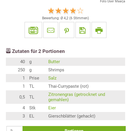
Foto User Maarja
Bewertung: Ø
4,2
(
6
Stimmen)
Zutaten für
2
Portionen
40
g
Butter
250
g
Shrimps
1
Prise
Salz
1
TL
Thai-Currypaste (rot)
Zitronengras (getrocknet und
0,5
TL
gemahlen)
4
Stk
Eier
3
EL
Gierschblätter (gehackt)