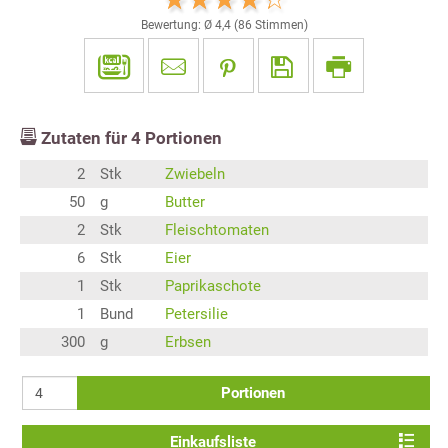
Bewertung: Ø
4,4
(
86
Stimmen)
Zutaten für
4
Portionen
2
Stk
Zwiebeln
50
g
Butter
2
Stk
Fleischtomaten
6
Stk
Eier
1
Stk
Paprikaschote
1
Bund
Petersilie
300
g
Erbsen
Portionen
Einkaufsliste