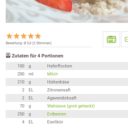
Bewertung: Ø
5,0
(
2
Stimmen)
Zutaten für
4
Portionen
100
g
Haferflocken
200
ml
Milch
210
g
Hüttenkäse
2
EL
Zitronensaft
2
EL
Agavendicksaft
70
g
Walnüsse (grob gehackt)
250
g
Erdbeeren
4
EL
Eierlikör