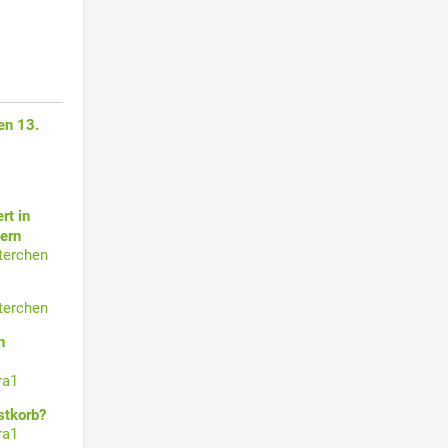
en 13.
rt in
ern
terchen
terchen
n
ra1
stkorb?
ra1